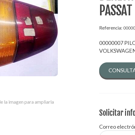
PASSAT
Referencia:
0000
00000007 PI
VOLKSWAGEN
CONSULTA
e la imagen para ampliarla
Solicitar in
Correo electró