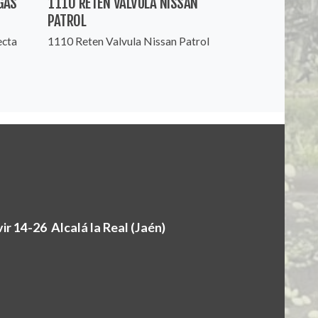
GAS
1110 RETEN VALVULA NISSAN
PATROL
ecta
1110 Reten Valvula Nissan Patrol
r 14-26 Alcalá la Real (Jaén)