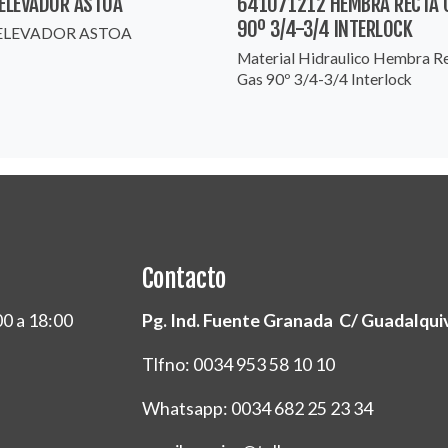
 ELEVADOR ASTOA
641071212 HEMBRA RECTA 
90º 3/4-3/4 INTERLOCK
 ELEVADOR ASTOA
Material Hidraulico Hembra R
Gas 90º 3/4-3/4 Interlock
Contacto
00 a 18:00
Pg. Ind. Fuente Granada C/ Guadalquivi
Tlfno: 0034 953 58 10 10
Whatsapp: 0034 682 25 23 34