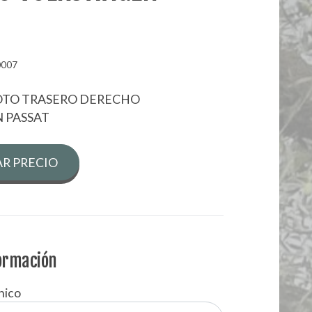
0007
LOTO TRASERO DERECHO
 PASSAT
R PRECIO
formación
nico