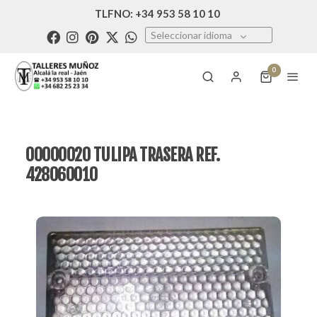
TLFNO: +34 953 58 10 10
Seleccionar idioma
0
00000020 TULIPA TRASERA REF.
428060010