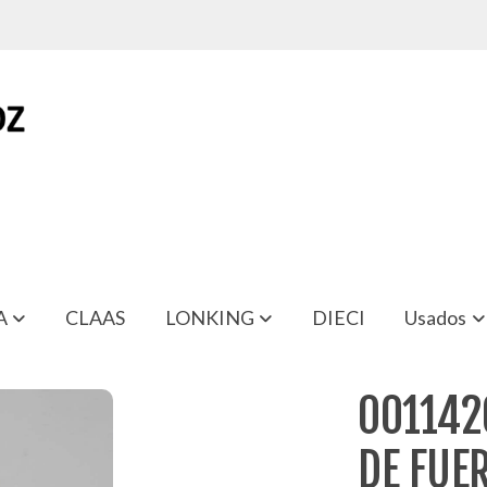
A
CLAAS
LONKING
DIECI
Usados
ZA DELANT CLAAS ARION 540
001142
DE FUE