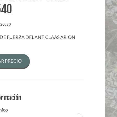
540
420520
DE FUERZA DELANT CLAAS ARION
R PRECIO
formación
nico