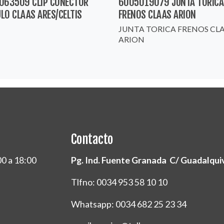
063509 CLIP CONECTOR
6005019079 JUNTA TORICA
LO CLAAS ARES/CELTIS
FRENOS CLAAS ARION
JUNTA TORICA FRENOS CL
ARION
Contacto
00 a 18:00
Pg. Ind. Fuente Granada C/ Guadalquivi
Tlfno: 0034 953 58 10 10
Whatsapp: 0034 682 25 23 34