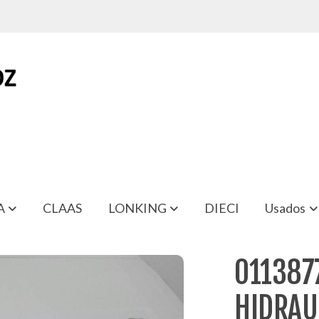
A
CLAAS
LONKING
DIECI
Usados
LICO CLASS ARION
0113877
HIDRAU