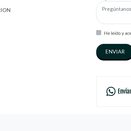
RION
He leído y ac
ENVIAR
Envía