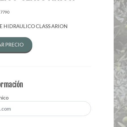
87790
TE HIDRAULICO CLASS ARION
R PRECIO
formación
nico