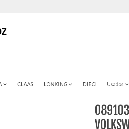
A
CLAAS
LONKING
DIECI
Usados
WAGEN POLO
089103
VOLKSW