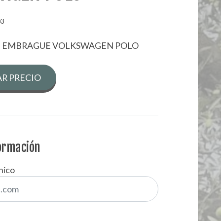
03
LE EMBRAGUE VOLKSWAGEN POLO
R PRECIO
formación
nico