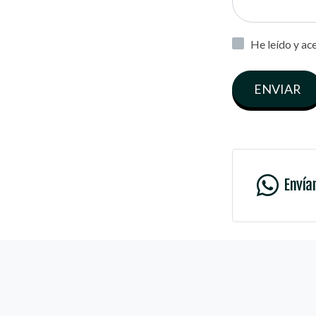
He leído y ac
ENVIAR
Envía