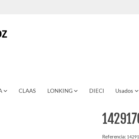
A
CLAAS
LONKING
DIECI
Usados
142917
Referencia:
1429