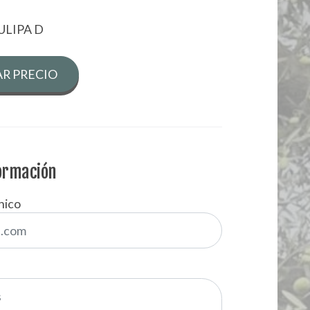
ULIPA D
R PRECIO
formación
nico