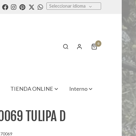
Seleccionar idioma
0
TIENDA ONLINE
Interno
0069 TULIPA D
170069