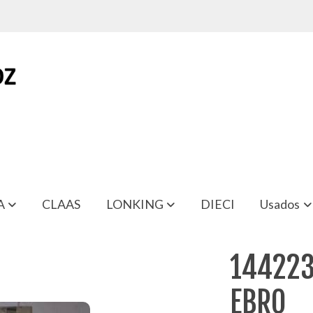
A
CLAAS
LONKING
DIECI
Usados
144223
EBRO