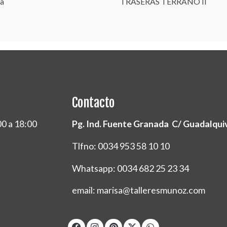
a
TRASERAS TERRANO II
Contacto
00 a 18:00
Pg. Ind. Fuente Granada C/ Guadalquivi
Tlfno: 0034 953 58 10 10
Whatsapp: 0034 682 25 23 34
email: marisa@talleresmunoz.com