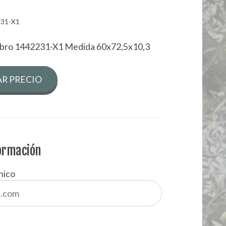
231-X1
Ebro 1442231-X1 Medida 60x72,5x10,3
R PRECIO
formación
nico