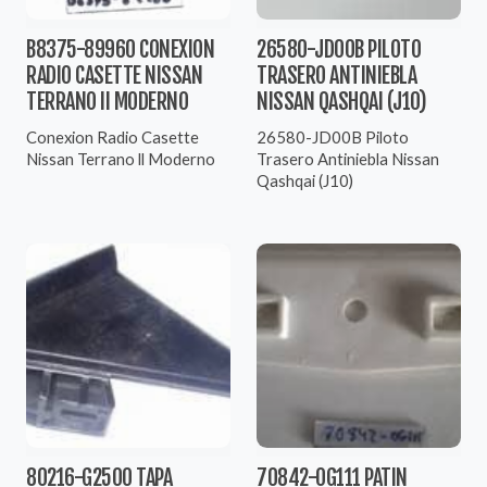
B8375-89960 CONEXION
26580-JD00B PILOTO
RADIO CASETTE NISSAN
TRASERO ANTINIEBLA
TERRANO II MODERNO
NISSAN QASHQAI (J10)
Conexion Radio Casette
26580-JD00B Piloto
Nissan Terrano ll Moderno
Trasero Antiniebla Nissan
Qashqai (J10)
80216-G2500 TAPA
70842-0G111 PATIN