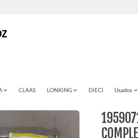
A
CLAAS
LONKING
DIECI
Usados
TO VF 1.33 MOTOR ANTIGUO
195907
COMPLE