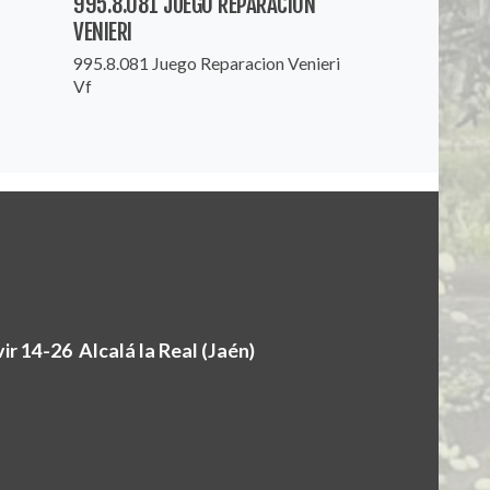
995.8.081 JUEGO REPARACION
VENIERI
995.8.081 Juego Reparacion Venieri
Vf
r 14-26 Alcalá la Real (Jaén)