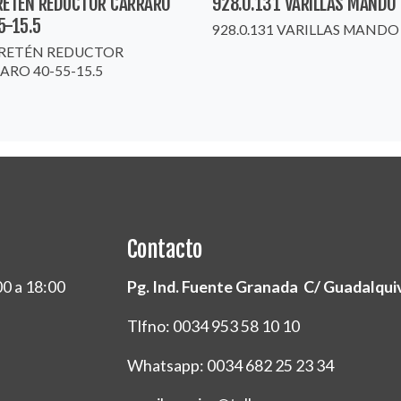
RETÉN REDUCTOR CARRARO
928.0.131 VARILLAS MANDO
5-15.5
928.0.131 VARILLAS MANDO
RETÉN REDUCTOR
ARO 40-55-15.5
Contacto
00 a 18:00
Pg. Ind. Fuente Granada C/ Guadalquivi
Tlfno: 0034 953 58 10 10
Whatsapp: 0034 682 25 23 34