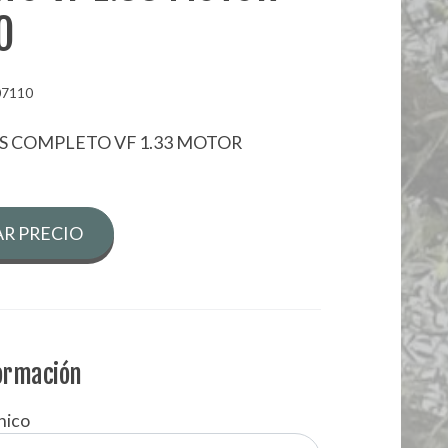
O
07110
S COMPLETO VF 1.33 MOTOR
R PRECIO
formación
nico