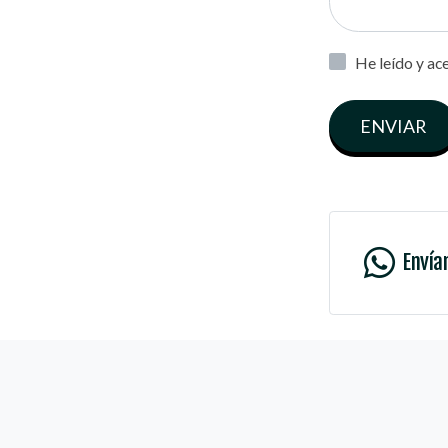
He leído y ac
ENVIAR
Envía