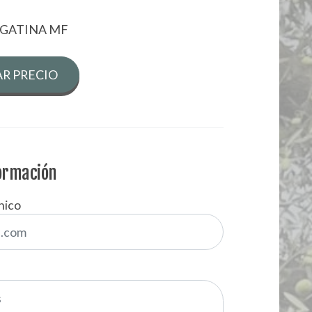
EGATINA MF
R PRECIO
formación
nico