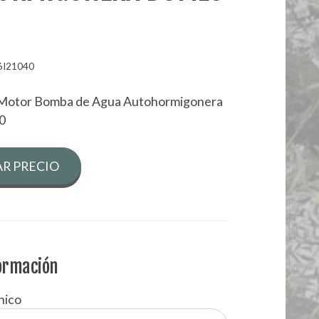
6I21040
Motor Bomba de Agua Autohormigonera
0
R PRECIO
formación
nico