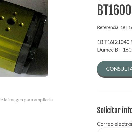
BT1600
Referencia:
1BT1
1BT16I21040 
Dumec BT 160
CONSULTA
e la imagen para ampliarla
Solicitar in
Correo electró