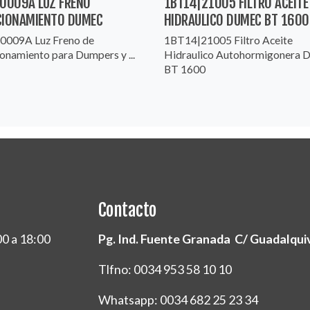
.0009A LUZ FRENO
1BT14|21005 FILTRO ACEITE
CIONAMIENTO DUMEC
HIDRAULICO DUMEC BT 1600
0009A Luz Freno de
1BT14|21005 Filtro Aceite
onamiento para Dumpers y ...
Hidraulico Autohormigonera 
BT 1600
Contacto
00 a 18:00
Pg. Ind. Fuente Granada C/ Guadalquivi
Tlfno: 0034 953 58 10 10
Whatsapp: 0034 682 25 23 34