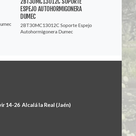
2BT30MC13012C SOPORTE
ESPEJO AUTOHORMIGONERA
DUMEC
Dumec
2BT30MC13012C Soporte Espejo
Autohormigonera Dumec
r 14-26 Alcalá la Real (Jaén)