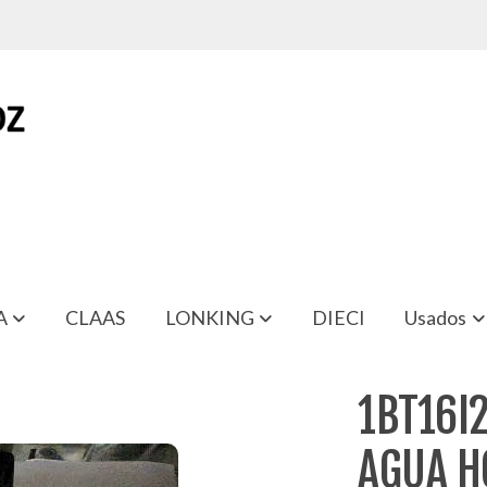
A
CLAAS
LONKING
DIECI
Usados
A HORMIGONERA DUMEC BT1600
1BT16I
AGUA H