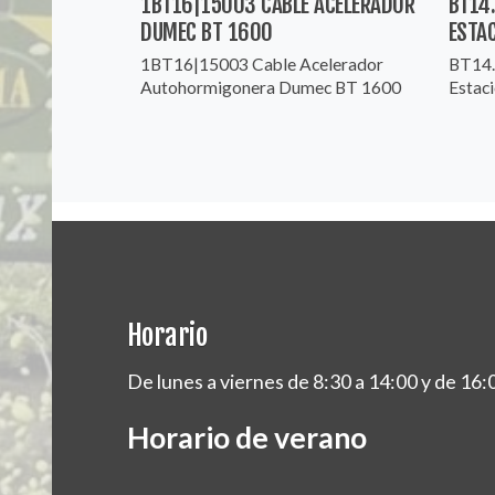
1BT16|15003 CABLE ACELERADOR
BT14
DUMEC BT 1600
ESTA
1BT16|15003 Cable Acelerador
BT14.
Autohormigonera Dumec BT 1600
Estaci
Horario
De lunes a viernes de 8:30 a 14:00 y de 16:
Horario de verano