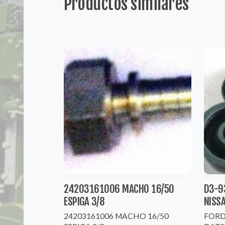
Productos similares
24203161006 MACHO 16/50
D3-9
ESPIGA 3/8
NISS
24203161006 MACHO 16/50
FORD