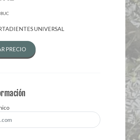
8UC
RTADIENTES UNIVERSAL
R PRECIO
formación
nico