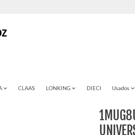
A
CLAAS
LONKING
DIECI
Usados
SAL
1MUG8U
UNIVER