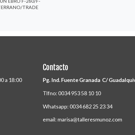
UN EBRO F-260/F-
TERRANO/TRADE
Contacto
00 a 18:00
Pg. Ind. Fuente Granada C/ Guadalquivi
Tlfno: 0034 953 58 10 10
Whatsapp: 0034 682 25 23 34
email: marisa@talleresmunoz.com