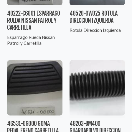
40222-C6001 ESPARRAGO
48520-0W025 ROTULA
RUEDA NISSAN PATROL Y
DIRECCION IZQUIERDA
CARRETILLA
Rotula Direccion Izquierda
Esparrago Rueda Nissan
Patrol y Carretilla
46531-0G000 GOMA
48203-BM400
PEDAL FRENO CARRETILLA
GUARDAPOLVO DIRECCION