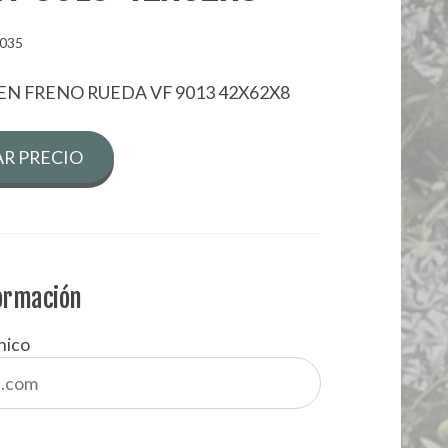
.035
TEN FRENO RUEDA VF 9013 42X62X8
R PRECIO
formación
nico