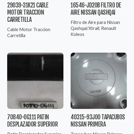
29039-31K21 CABLE
16546-JD20B FILTRO DE
MOTOR TRACCION
AIRE NISSAN QASHQAI
CARRETILLA
Filtro de Aire para Nissan
Qashqai/Xtrail; Renault
Cable Motor Traccion
Koleos
Carretilla
70840-0G111 PATIN
40315-93J00 TAPACUBOS
DESPLAZADOR SUPERIOR
NISSAN PRIMERA
Patin Desplazador Superior
Tapacubos Nissan Primera