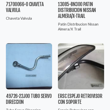
71700066-0 CHAVETA
13085-BN300 PATIN
VALVULA
DISTRIBUCION NISSAN
ALMERA/X-TRAIL
Chaveta Valvula
Patin Distribucion Nissan
Almera/X Trail
49726-22J00 TUBO SERVO
ERSC ESPEJO RETROVISOR
DIRECCION
CON SOPORTE
Tubo Servo Direccion
Espejo Retrovisor con