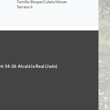
Tornillo Bloque/Culata Nissan
Terrano ll
r 14-26 Alcalá la Real (Jaén)