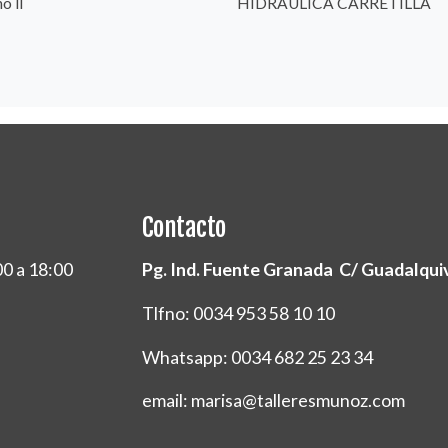
o ll
HIDRAULICA CARRETILLA
Contacto
00 a 18:00
Pg. Ind. Fuente Granada C/ Guadalquivi
Tlfno: 0034 953 58 10 10
Whatsapp: 0034 682 25 23 34
email: marisa@talleresmunoz.com