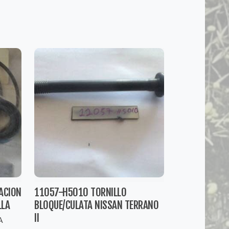
ACION
11057-H5010 TORNILLO
LLA
BLOQUE/CULATA NISSAN TERRANO
II
A