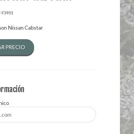
-F3901
ñon Nissan Cabstar
R PRECIO
formación
nico