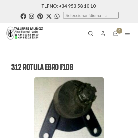
TLFNO: +34 953 58 10 10
Seleccionar idioma
0
312 ROTULA EBRO F108