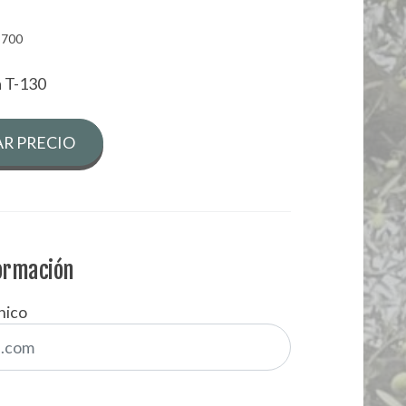
3700
a T-130
R PRECIO
formación
nico