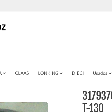
A
CLAAS
LONKING
DIECI
Usados
317937
T-130