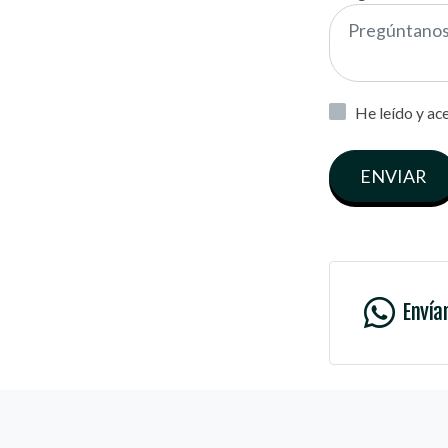
He leído y ac
ENVIAR
Envía