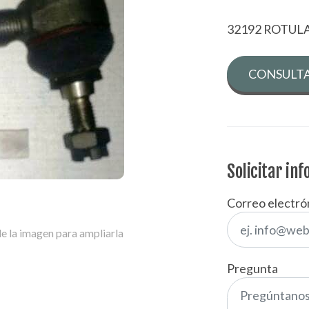
32192 ROTUL
CONSULTA
Solicitar in
Correo electró
e la imagen para ampliarla
Pregunta