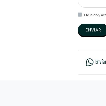
He leído y ac
ENVIAR
Envía