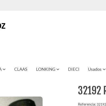
A
CLAAS
LONKING
DIECI
Usados
32192 
Referencia:
3219