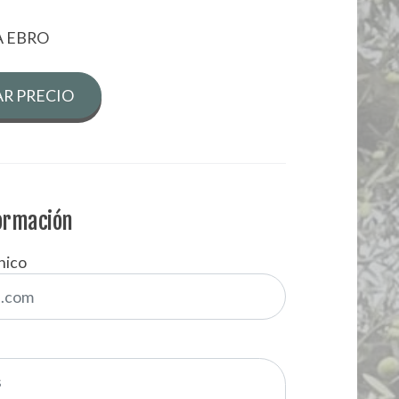
A EBRO
R PRECIO
formación
nico