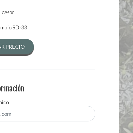
2-G9500
ambio SD-33
R PRECIO
formación
nico