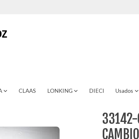
A
CLAAS
LONKING
DIECI
Usados
O SD-33
33142-
CAMBIO