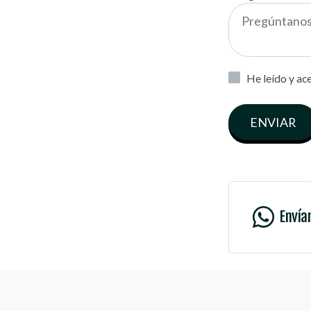
He leído y ac
ENVIAR
Envía