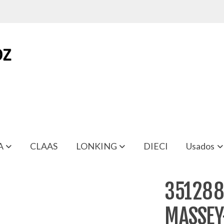
A
CLAAS
LONKING
DIECI
Usados
RGUSON
351288
MASSEY