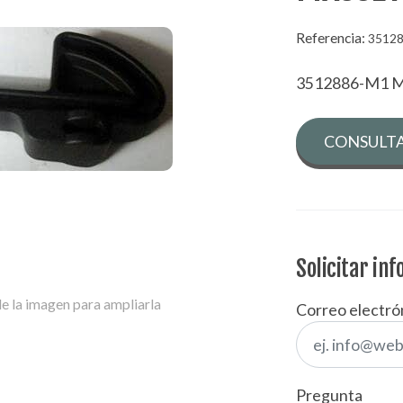
Referencia:
3512
3512886-M1 
CONSULTA
Solicitar in
e la imagen para ampliarla
Correo electró
Pregunta