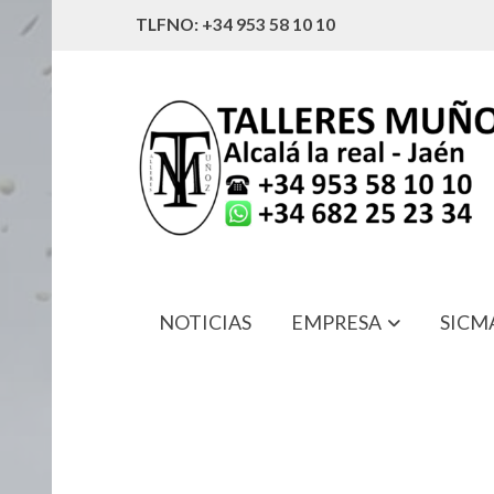
TLFNO: +34 953 58 10 10
NOTICIAS
EMPRESA
SICM
3512886-M1 MANETA MASSEY-FE