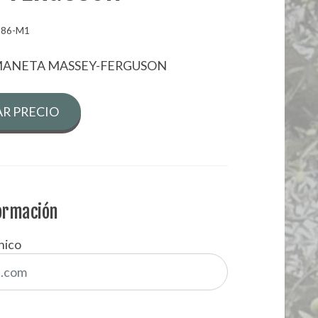
886-M1
MANETA MASSEY-FERGUSON
R PRECIO
formación
nico