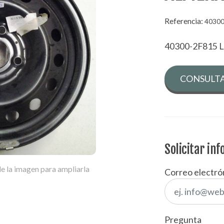
Referencia:
40300
40300-2F815
CONSULTA
Solicitar in
e la imagen para ampliarla
Correo electró
Pregunta