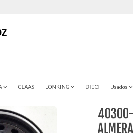
A
CLAAS
LONKING
DIECI
Usados
40300-
ALMER