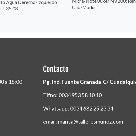
Micra/Note/Juke/ NV200; Ren
ito Agua Derecho/Izquierdo
Clio/Modus
n L-35.08
Contacto
00 a 18:00
Pg. Ind. Fuente Granada C/ Guadalquivi
Tlfno: 0034 953 58 10 10
Whatsapp: 0034 682 25 23 34
email: marisa@talleresmunoz.com