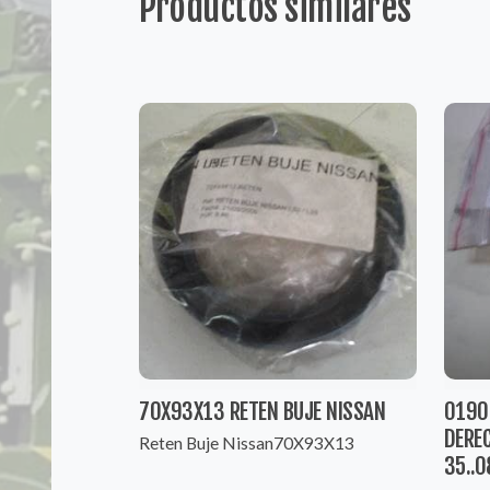
Productos similares
70X93X13 RETEN BUJE NISSAN
0190
DEREC
Reten Buje Nissan70X93X13
35..0