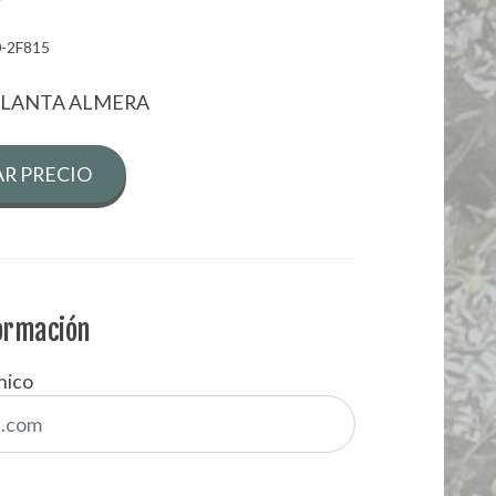
-2F815
 LLANTA ALMERA
R PRECIO
formación
nico