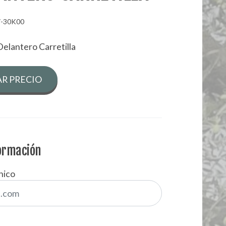
7-30K00
Delantero Carretilla
R PRECIO
formación
nico