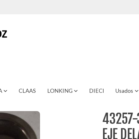
A
CLAAS
LONKING
DIECI
Usados
ANTERO CARRETILLA
43257-
EJE DE