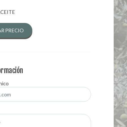
ACEITE
R PRECIO
formación
nico