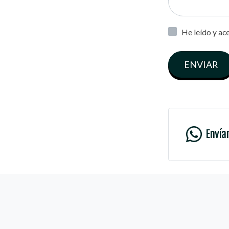
He leído y ac
ENVIAR
Envía