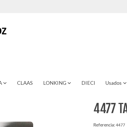
A
CLAAS
LONKING
DIECI
Usados
4477 T
Referencia:
4477