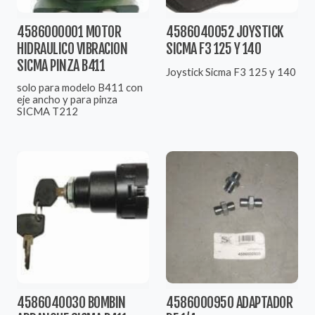
4586000001 MOTOR
4586040052 JOYSTICK
HIDRAULICO VIBRACION
SICMA F3 125 Y 140
SICMA PINZA B411
Joystick Sicma F3 125 y 140
solo para modelo B411 con
eje ancho y para pinza
SICMA T212
4586040030 BOMBIN
4586000950 ADAPTADOR