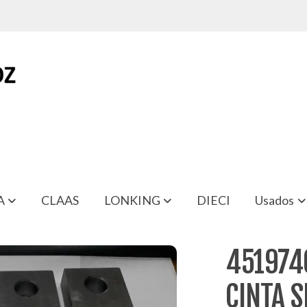
A
CLAAS
LONKING
DIECI
Usados
URIDAD APERTURA PINZA T216
451974
CINTA 