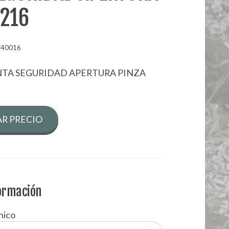
T216
740016
INTA SEGURIDAD APERTURA PINZA
R PRECIO
formación
nico