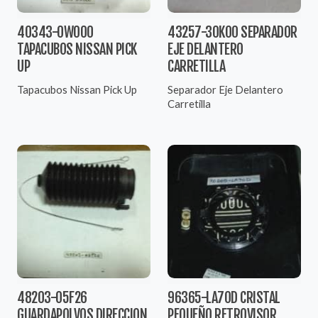
40343-0W000
43257-30K00 SEPARADOR
TAPACUBOS NISSAN PICK
EJE DELANTERO
UP
CARRETILLA
Tapacubos Nissan Pick Up
Separador Eje Delantero
Carretilla
48203-05F26
96365-LA70D CRISTAL
GUARDAPOLVOS DIRECCION
PEQUEÑO RETROVISOR