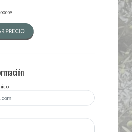
000009
R PRECIO
formación
nico