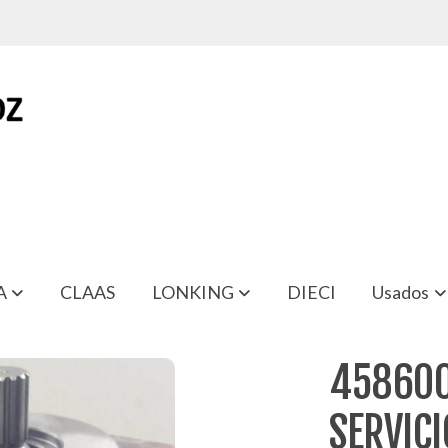
A
CLAAS
LONKING
DIECI
Usados
SICMA TODAS
458600
SERVIC