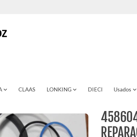
A
CLAAS
LONKING
DIECI
Usados
LLA PINZA T214/216 SICMA F3
458604
REPARA