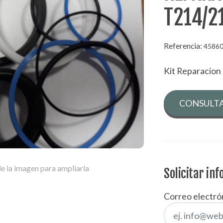
T214/2
Referencia:
4586
Kit Reparacion
CONSULTA
e la imagen para ampliarla
Solicitar in
Correo electró