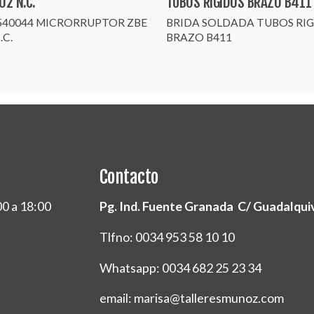
02 N.C.
TUBOS RIGIDOS BRAZO B411
540044 MICRORRUPTOR ZBE
BRIDA SOLDADA TUBOS RI
.C.
BRAZO B411
Contacto
00 a 18:00
Pg. Ind. Fuente Granada C/ Guadalquivi
Tlfno: 0034 953 58 10 10
Whatsapp: 0034 682 25 23 34
email: marisa@talleresmunoz.com