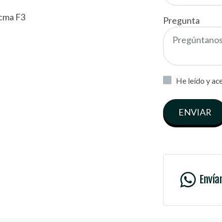
icma F3
Pregunta
He leído y ac
ENVIAR
Envía