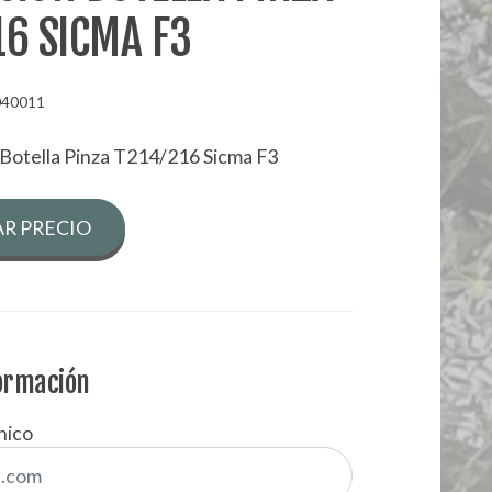
16 SICMA F3
040011
 Botella Pinza T214/216 Sicma F3
R PRECIO
formación
nico