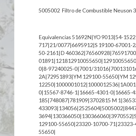
5005002 Filtro de Combustible Neuson 
Equivalencias 51692N|YO 9013|54-152
717|21/0077|6695912|S 19100-67001-
50-2161|D 460362|76560928|76591700
01891|121812910055650|12910055650|
0|8-97240025-0|7001/31016|700131016
2A|72951893|YM 129100-55650|YM 12
12250|1000001012|1000012536|1A001-
0|15567-8746-1|16665-4301-0|16665-4
185|748087|781909|3702815 M 1|365
433093|134056|2525604|5005002|844
3694|130366050|130366060|3970552|S 
129100-55650|23320-10700-71|23323-4
55650|