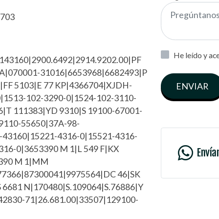
3703
He leído y ac
2143160|2900.6492|2914.9202.00|PF
2A|070001-31016|6653968|6682493|P
|FF 5103|E 77 KP|4366704|XJDH-
ENVIAR
1513-102-3290-0|1524-102-3110-
|T 111383|YD 9310|S 19100-67001-
9110-55650|37A-98-
43160|15221-4316-0|15521-4316-
316-0|3653390 M 1|L 549 F|KX
Envía
3390 M 1|MM
77366|87300041|9975564|DC 46|SK
6681 N|170480|S.109064|S.76886|Y
2830-71|26.681.00|33507|129100-