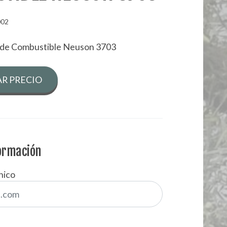
002
o de Combustible Neuson 3703
R PRECIO
formación
nico