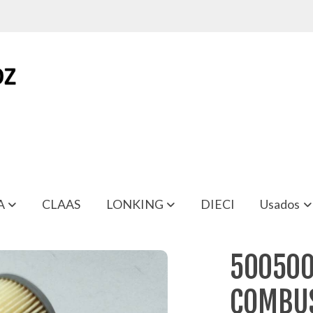
A
CLAAS
LONKING
DIECI
Usados
 NEUSON 3703
500500
COMBUS