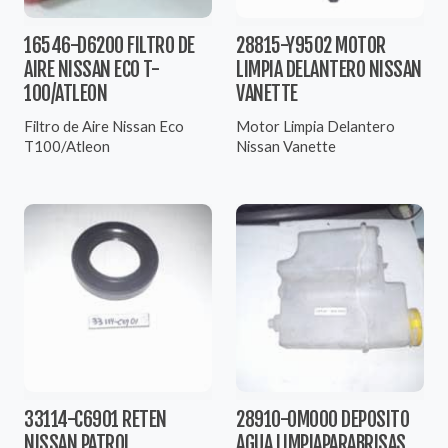
16546-D6200 FILTRO DE
28815-Y9502 MOTOR
AIRE NISSAN ECO T-
LIMPIA DELANTERO NISSAN
100/ATLEON
VANETTE
Filtro de Aire Nissan Eco
Motor Limpia Delantero
T100/Atleon
Nissan Vanette
33114-C6901 RETEN
28910-0M000 DEPOSITO
NISSAN PATROL
AGUA LIMPIAPARABRISAS