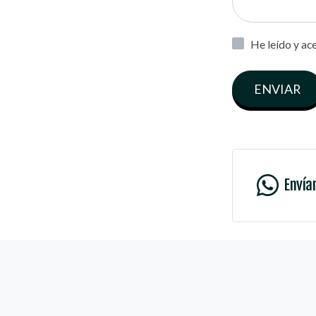
He leído y ac
ENVIAR
Envía