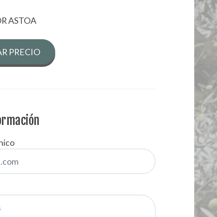
OR ASTOA
R PRECIO
formación
nico