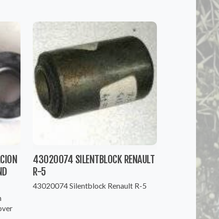
CION
43020074 SILENTBLOCK RENAULT
ND
R-5
43020074 Silentblock Renault R-5
n
over