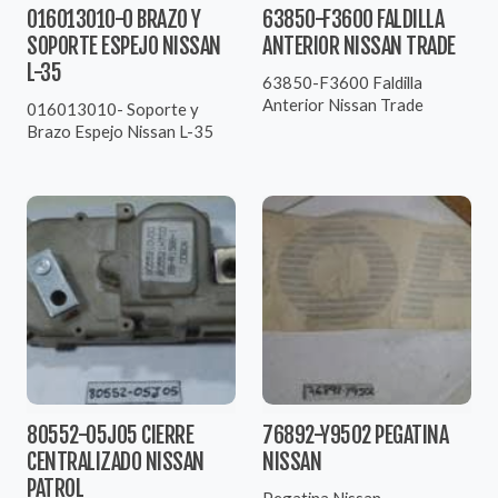
016013010-0 BRAZO Y
63850-F3600 FALDILLA
SOPORTE ESPEJO NISSAN
ANTERIOR NISSAN TRADE
L-35
63850-F3600 Faldilla
Anterior Nissan Trade
016013010- Soporte y
Brazo Espejo Nissan L-35
80552-05J05 CIERRE
76892-Y9502 PEGATINA
CENTRALIZADO NISSAN
NISSAN
PATROL
Pegatina Nissan