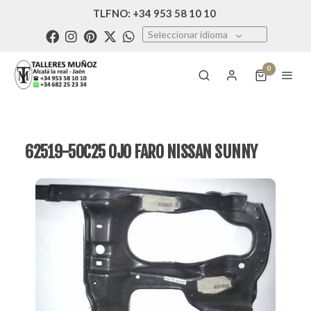
TLFNO: +34 953 58 10 10
Seleccionar idioma
0
62519-50C25 OJO FARO NISSAN SUNNY