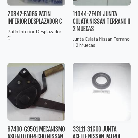
70842-FA065 PATIN
11044-7F401 JUNTA
INFERIOR DESPLAZADOR C
CULATA NISSAN TERRANO II
2 MUECAS
Patin Inferior Desplazador
C
Junta Culata Nissan Terrano
ll 2 Muecas
87400-G9501 MECANISMO
33111-31G00 JUNTA
ASIENTO DERECHO NISSAN
ACEITE NISSAN PATROL