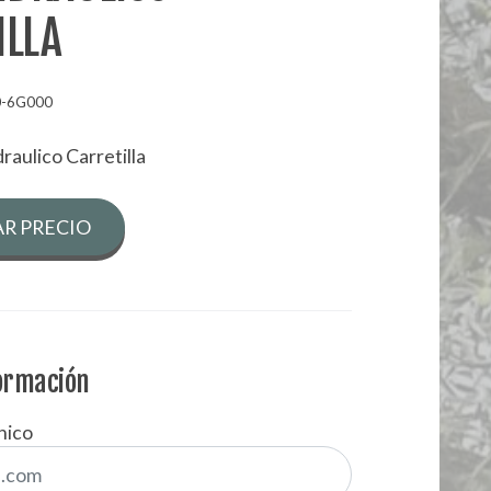
ILLA
0-6G000
draulico Carretilla
R PRECIO
formación
nico