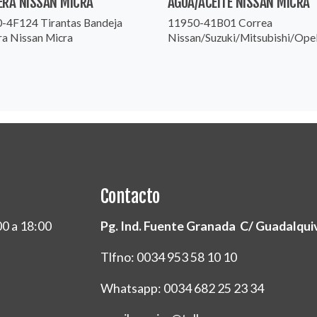
ERA NISSAN MICRA
AGUA/ACEITE NISSAN MICRA
-4F124 Tirantas Bandeja
11950-41B01 Correa
ra Nissan Micra
Nissan/Suzuki/Mitsubishi/Ope
Contacto
00 a 18:00
Pg. Ind. Fuente Granada C/ Guadalquivi
Tlfno: 0034 953 58 10 10
Whatsapp: 0034 682 25 23 34