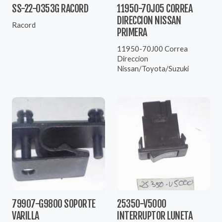
SS-22-0353G RACORD
11950-70J05 CORREA
DIRECCION NISSAN
Racord
PRIMERA
11950-70J00 Correa
Direccion
Nissan/Toyota/Suzuki
79907-G9800 SOPORTE
25350-V5000
VARILLA
INTERRUPTOR LUNETA