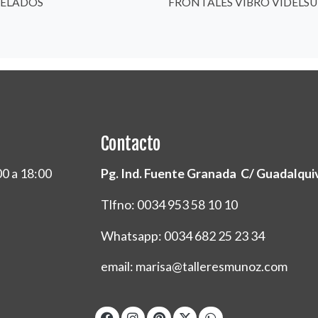
ELADOS
FRONTALES VIBRO VIDELSU
Contacto
00 a 18:00
Pg. Ind. Fuente Granada C/ Guadalquivi
Tlfno: 0034 953 58 10 10
Whatsapp: 0034 682 25 23 34
email: marisa@talleresmunoz.com