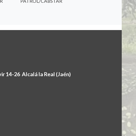
R
PATROL/CABSTAR
r 14-26 Alcalá la Real (Jaén)