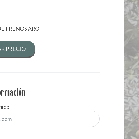
DE FRENOS ARO
R PRECIO
formación
nico