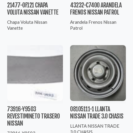
21477-0F121 CHAPA
43232-C7400 ARANDELA
VOLUTA NISSAN VANETTE
FRENOS NISSAN PATROL
Chapa Voluta Nissan
Arandela Frenos Nissan
Vanette
Patrol
73916-Y9503
08105111-1 LLANTA
REVESTIMINETO TRASERO
NISSAN TRADE 3.0 CHASIS
NISSAN
LLANTA NISSAN TRADE
3.0 CHASIS
73916-Y9503