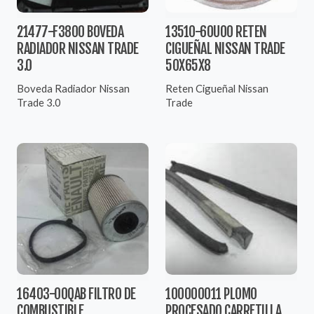
21477-F3800 BOVEDA
13510-60U00 RETEN
RADIADOR NISSAN TRADE
CIGUEÑAL NISSAN TRADE
3.0
50X65X8
Boveda Radiador Nissan
Reten Cigueñal Nissan
Trade 3.0
Trade
16403-00QAB FILTRO DE
100000011 PLOMO
COMBUSTIBLE
PROCESADO CARRETILLA