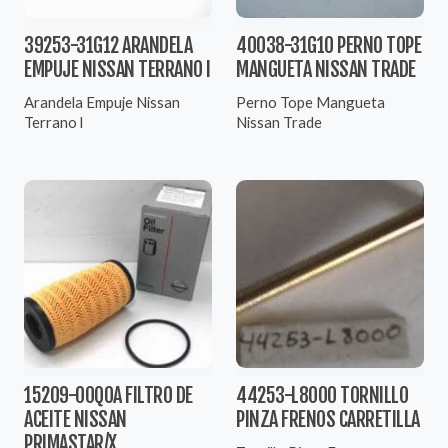
39253-31G12 ARANDELA
40038-31G10 PERNO TOPE
EMPUJE NISSAN TERRANO I
MANGUETA NISSAN TRADE
Arandela Empuje Nissan
Perno Tope Mangueta
Terrano l
Nissan Trade
15209-00Q0A FILTRO DE
44253-L8000 TORNILLO
ACEITE NISSAN
PINZA FRENOS CARRETILLA
PRIMASTAR/X