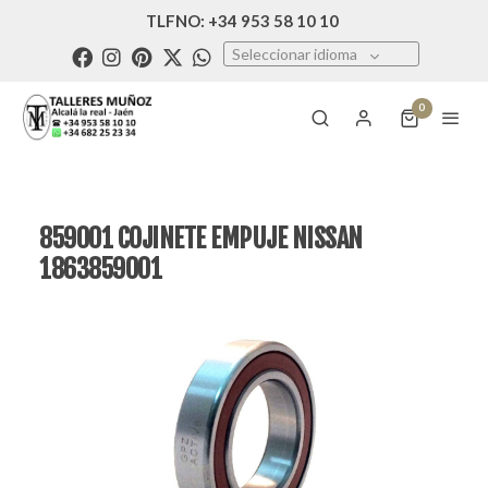
TLFNO: +34 953 58 10 10
Seleccionar idioma
0
859001 COJINETE EMPUJE NISSAN
1863859001