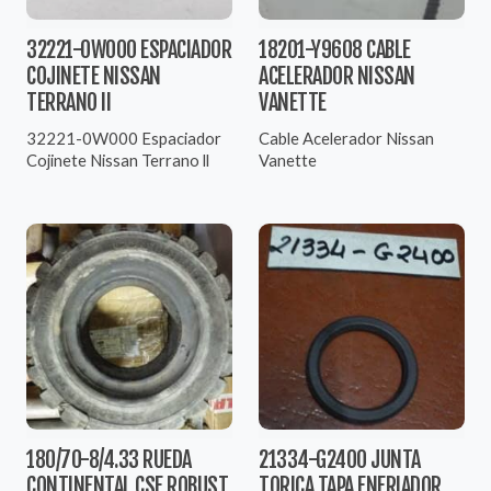
32221-0W000 ESPACIADOR
18201-Y9608 CABLE
COJINETE NISSAN
ACELERADOR NISSAN
TERRANO II
VANETTE
32221-0W000 Espaciador
Cable Acelerador Nissan
Cojinete Nissan Terrano ll
Vanette
180/70-8/4.33 RUEDA
21334-G2400 JUNTA
CONTINENTAL CSE ROBUST
TORICA TAPA ENFRIADOR