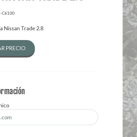
9-C6100
a Nissan Trade 2.8
R PRECIO
formación
nico