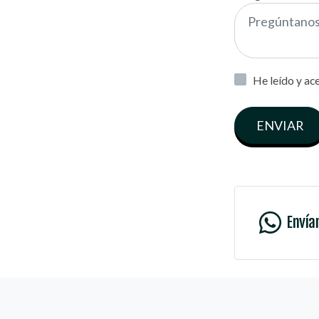
He leído y ac
ENVIAR
Envía