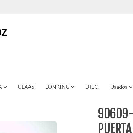
A
CLAAS
LONKING
DIECI
Usados
SSAN TRADE 2.8
90609-
PUERTA