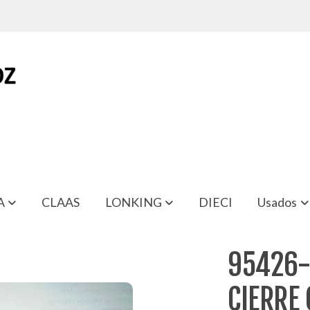
A
CLAAS
LONKING
DIECI
Usados
NA NISSAN ECO T-100
95426-
CIERRE 