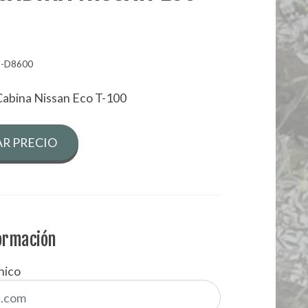
6-D8600
Cabina Nissan Eco T-100
R PRECIO
formación
nico