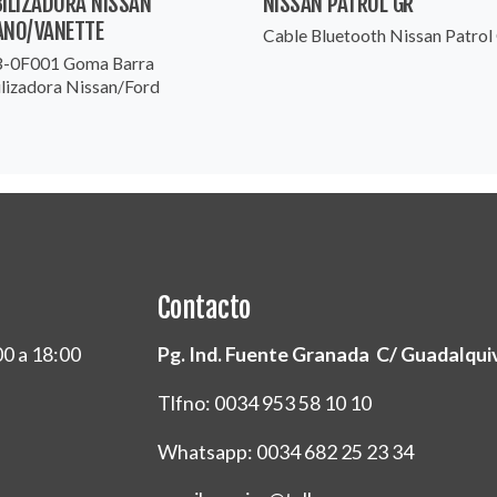
BILIZADORA NISSAN
NISSAN PATROL GR
ANO/VANETTE
Cable Bluetooth Nissan Patrol
-0F001 Goma Barra
ilizadora Nissan/Ford
Contacto
00 a 18:00
Pg. Ind. Fuente Granada C/ Guadalquivi
Tlfno: 0034 953 58 10 10
Whatsapp: 0034 682 25 23 34