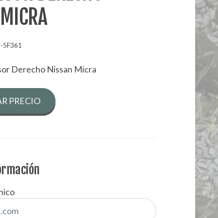
 MICRA
-5F361
sor Derecho Nissan Micra
R PRECIO
formación
nico