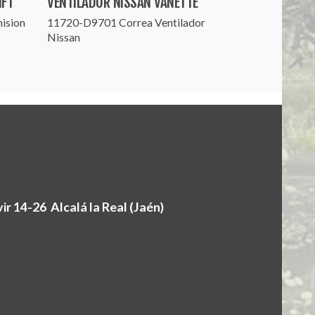
IFT
VENTILADOR NISSAN VANETTE
mision
11720-D9701 Correa Ventilador
Nissan
r 14-26 Alcalá la Real (Jaén)