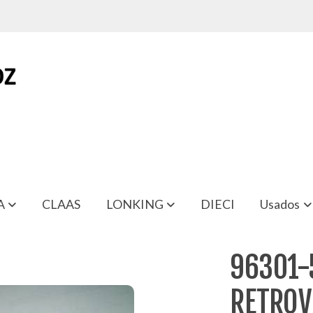
A
CLAAS
LONKING
DIECI
Usados
 DERECHO NISSAN MICRA
96301-
RETROV