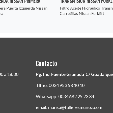
ERDA NISSAN PRIMERA
TRANSMISION NISSAN FORKL
era Puerta Izquierda Nissan
Filtro Aceite Hidraulico Trans
ra
Carretillas Nissan Forklift
Contacto
00 a 18:00
Pg. Ind. Fuente Granada C/ Guadalquivi
Tlfno: 0034 953 58 10 10
Whatsapp: 0034 682 25 23 34
email: marisa@talleresmunoz.com