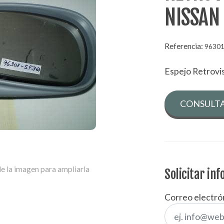
NISSAN
Referencia:
96301
Espejo Retrovi
CONSULTA
e la imagen para ampliarla
Solicitar in
Correo electró