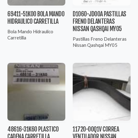
69411-51K00 BOLA MANDO
D1060-JD00A PASTILLAS
HIDRAULICO CARRETILLA
FRENO DELANTERAS
NISSAN QASHQAI MY05
Bola Mando Hidraulico
Carretilla
Pastillas Freno Delanteras
Nissan Qashqai MY05
48616-31K60 PLASTICO
11720-00Q1V CORREA
CADENA CARRETILLA
VENTILADOR NISSAN