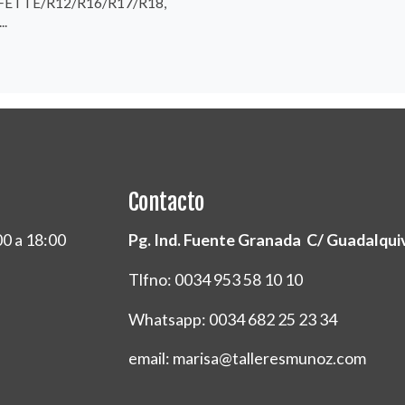
FETTE/R12/R16/R17/R18,
..
Contacto
00 a 18:00
Pg. Ind. Fuente Granada C/ Guadalquivi
Tlfno: 0034 953 58 10 10
Whatsapp: 0034 682 25 23 34
email: marisa@talleresmunoz.com