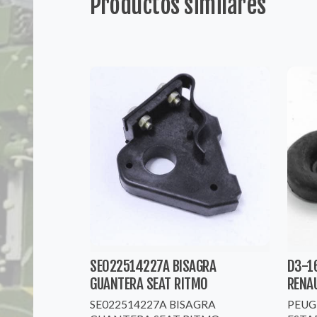
Productos similares
SE022514227A BISAGRA
D3-1
GUANTERA SEAT RITMO
RENAU
SE022514227A BISAGRA
PEUG