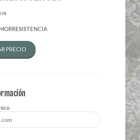
158
RMORRESISTENCIA
R PRECIO
formación
nico