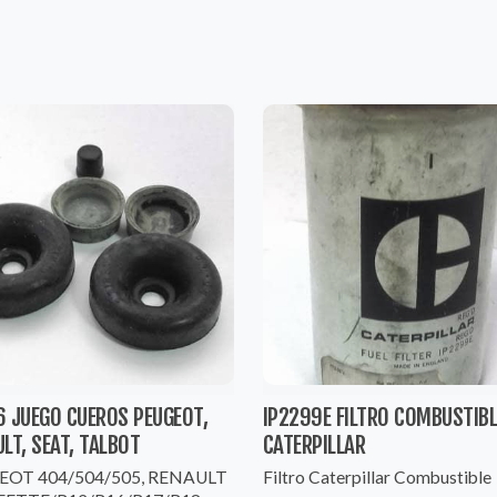
6 JUEGO CUEROS PEUGEOT,
IP2299E FILTRO COMBUSTIBL
LT, SEAT, TALBOT
CATERPILLAR
EOT 404/504/505, RENAULT
Filtro Caterpillar Combustible