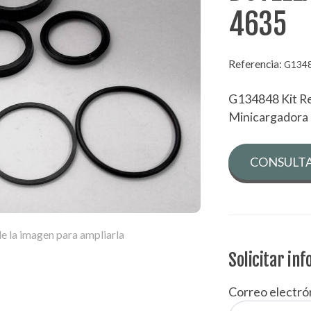
4635
Referencia:
G134
G134848 Kit Re
Minicargadora
CONSULTA
e la imagen para ampliarla
Solicitar in
Correo electró