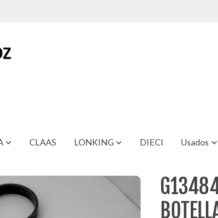
A
CLAAS
LONKING
DIECI
Usados
A ELEVACION GEHL SL-4635
G13484
BOTELLA