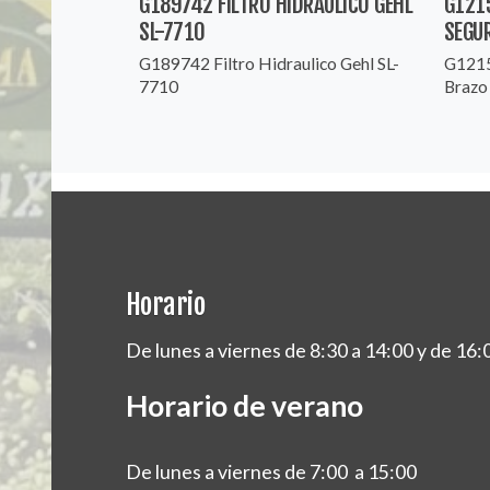
G189742 FILTRO HIDRAULICO GEHL
G121
SL-7710
SEGUR
G189742 Filtro Hidraulico Gehl SL-
G1215
7710
Brazo 
Horario
De lunes a viernes de 8:30 a 14:00 y de 16:
Horario de verano
De lunes a viernes de 7:00 a 15:00