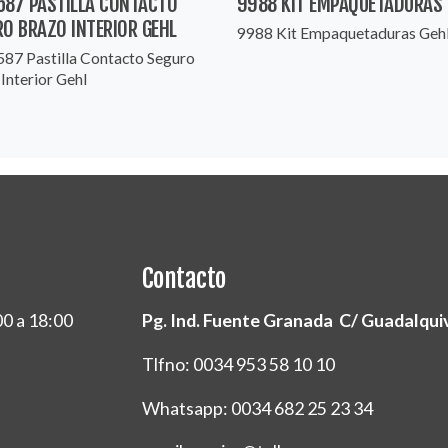
587 PASTILLA CONTACTO
9988 KIT EMPAQUETADURAS 
O BRAZO INTERIOR GEHL
9988 Kit Empaquetaduras Geh
87 Pastilla Contacto Seguro
Interior Gehl
Contacto
00 a 18:00
Pg. Ind. Fuente Granada C/ Guadalquivi
Tlfno: 0034 953 58 10 10
Whatsapp: 0034 682 25 23 34