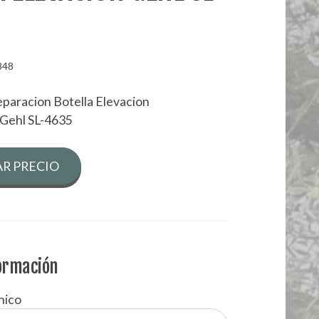
848
paracion Botella Elevacion
 Gehl SL-4635
R PRECIO
formación
nico