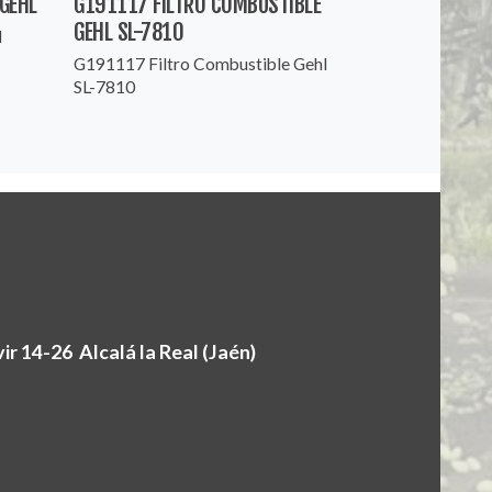
GEHL
G191117 FILTRO COMBUSTIBLE
GEHL SL-7810
l
G191117 Filtro Combustible Gehl
SL-7810
r 14-26 Alcalá la Real (Jaén)