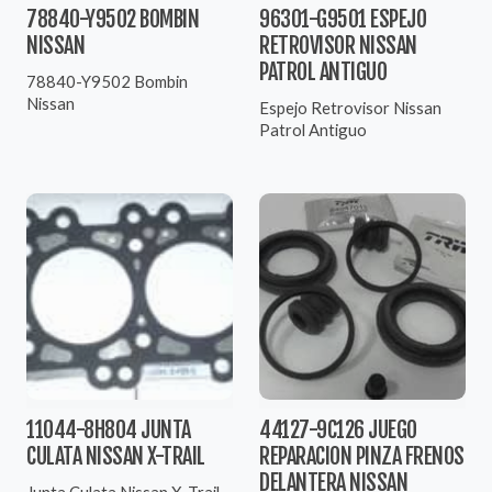
78840-Y9502 BOMBIN
96301-G9501 ESPEJO
NISSAN
RETROVISOR NISSAN
PATROL ANTIGUO
78840-Y9502 Bombin
Nissan
Espejo Retrovisor Nissan
Patrol Antiguo
11044-8H804 JUNTA
44127-9C126 JUEGO
CULATA NISSAN X-TRAIL
REPARACION PINZA FRENOS
DELANTERA NISSAN
Junta Culata Nissan X-Trail